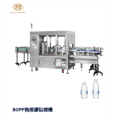
BOPP熱熔膠貼標機