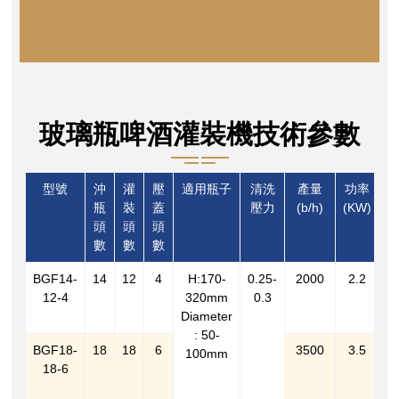
玻璃瓶啤酒灌裝機技術參數
型號
沖
灌
壓
適用瓶子
清洗
產量
功率
瓶
裝
蓋
壓力
(b/h)
(KW)
頭
頭
頭
(
數
數
數
BGF14-
14
12
4
H:170-
0.25-
2000
2.2
2
12-4
320mm
0.3
1
Diameter
2
: 50-
BGF18-
18
18
6
3500
3.5
2
100mm
18-6
2
2