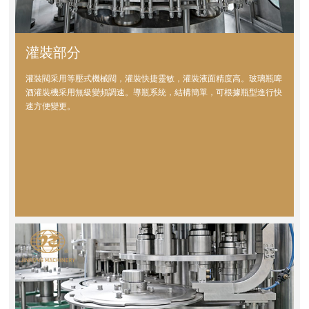
灌裝部分
灌裝閥采用等壓式機械閥，灌裝快捷靈敏，灌裝液面精度高。玻璃瓶啤
酒灌裝機采用無級變頻調速。導瓶系統，結構簡單，可根據瓶型進行快
速方便變更。