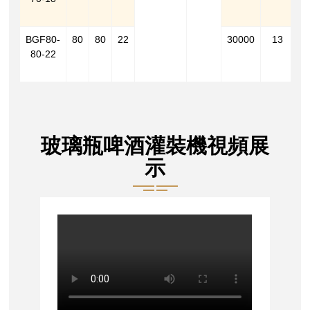
2
BGF80-
80
80
22
30000
13
7
80-22
5
2
玻璃瓶啤酒灌裝機視頻展
示