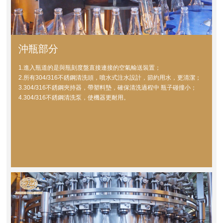
沖瓶部分
1.進入瓶道的是與瓶刻度盤直接連接的空氣輸送裝置；
2.所有304/316不銹鋼清洗頭，噴水式注水設計，節約用水，更清潔；
3.304/316不銹鋼夾持器，帶塑料墊，確保清洗過程中 瓶子碰撞小；
4.304/316不銹鋼清洗泵，使機器更耐用。