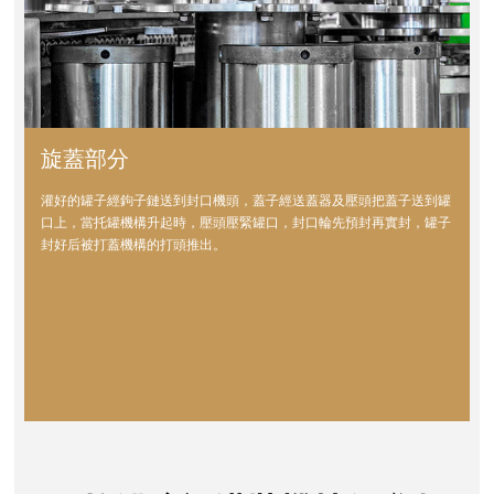
旋蓋部分
灌好的罐子經鉤子鏈送到封口機頭，蓋子經送蓋器及壓頭把蓋子送到罐
口上，當托罐機構升起時，壓頭壓緊罐口，封口輪先預封再實封，罐子
封好后被打蓋機構的打頭推出。