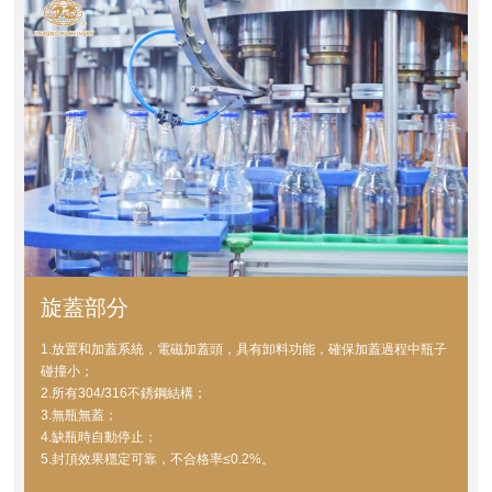
旋蓋部分
1.放置和加蓋系統，電磁加蓋頭，具有卸料功能，確保加蓋過程中瓶子
碰撞小；
2.所有304/316不銹鋼結構；
3.無瓶無蓋；
4.缺瓶時自動停止；
5.封頂效果穩定可靠，不合格率≤0.2%。