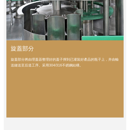
旋蓋部分
旋蓋部分將由理蓋器整理好的蓋子擰到已灌裝好產品的瓶子上，并由輸
送鏈送至后道工序。采用304/316不銹鋼結構。