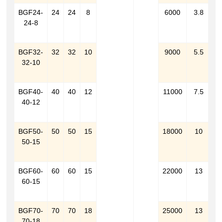
BGF24-
24
24
8
6000
3.8
3
24-8
2
2
BGF32-
32
32
10
9000
5.5
4
32-10
2
2
BGF40-
40
40
12
11000
7.5
4
40-12
2
2
BGF50-
50
50
15
18000
10
5
50-15
3
2
BGF60-
60
60
15
22000
13
6
60-15
4
2
BGF70-
70
70
18
25000
13
6
70-18
4