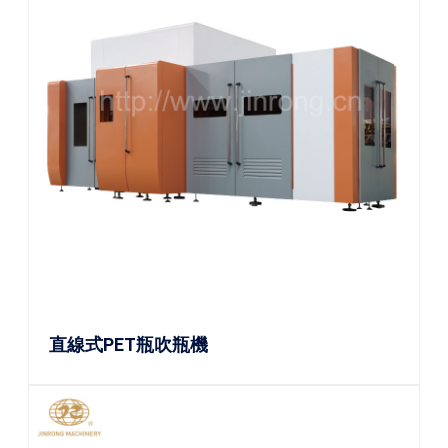
直線式PET瓶吹瓶機