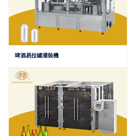
啤酒易拉罐灌裝機