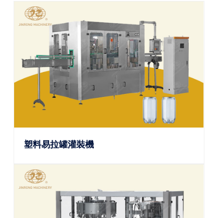
塑料易拉罐灌裝機