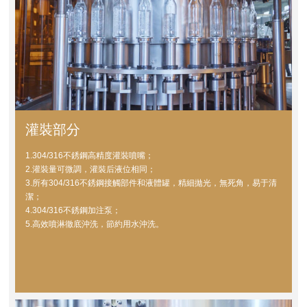
灌裝部分
1.304/316不銹鋼高精度灌裝噴嘴；
2.灌裝量可微調，灌裝后液位相同；
3.所有304/316不銹鋼接觸部件和液體罐，精細拋光，無死角，易于清
潔；
4.304/316不銹鋼加注泵；
5.高效噴淋徹底沖洗，節約用水沖洗。