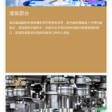
灌裝部分
易拉罐碳酸飲料灌裝機采用常壓灌裝原理，當空罐經撥輪進入升降托罐
盤后，灌裝閥和空罐對中，空罐升起并密封同時自動打開灌裝閥的閥
口，當灌裝液面堵住閥的回氣管口時停止灌裝。